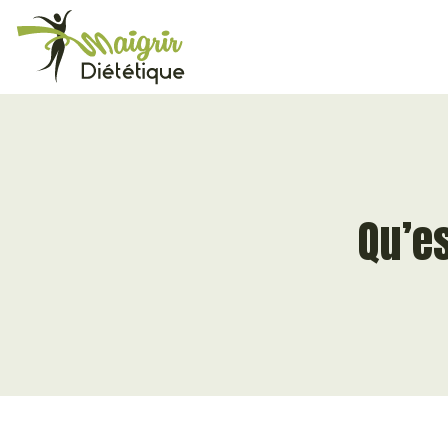
Qu’es