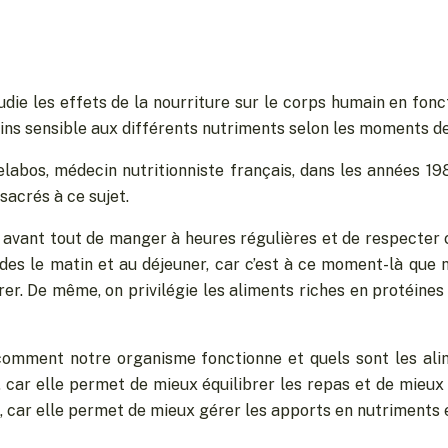
tudie les effets de la nourriture sur le corps humain en fo
ins sensible aux différents nutriments selon les moments de
elabos, médecin nutritionniste français, dans les années 1
acrés à ce sujet.
git avant tout de manger à heures régulières et de respecte
ucides le matin et au déjeuner, car c’est à ce moment-là que 
igérer. De même, on privilégie les aliments riches en protéines
mment notre organisme fonctionne et quels sont les alim
s, car elle permet de mieux équilibrer les repas et de mieu
, car elle permet de mieux gérer les apports en nutriments e