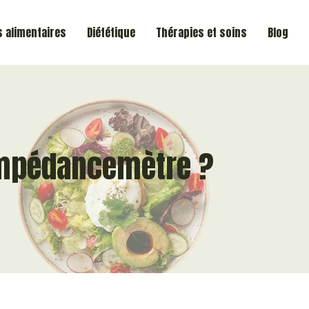
 alimentaires
Diététique
Thérapies et soins
Blog
impédancemètre ?